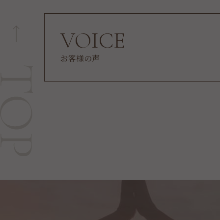
VOICE
お客様の声