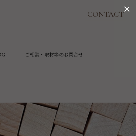

CONTACT
OG
ご相談・取材等のお問合せ