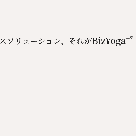
+®
BizYoga
スソリューション、それが