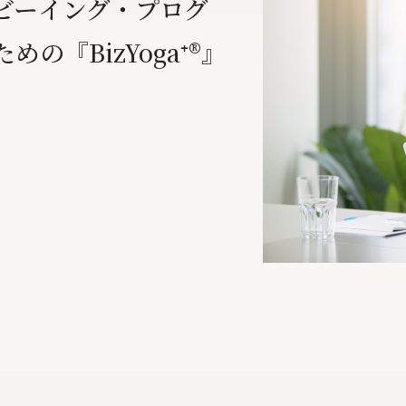
ビーイング・プログ
めの『BizYoga⁺®』